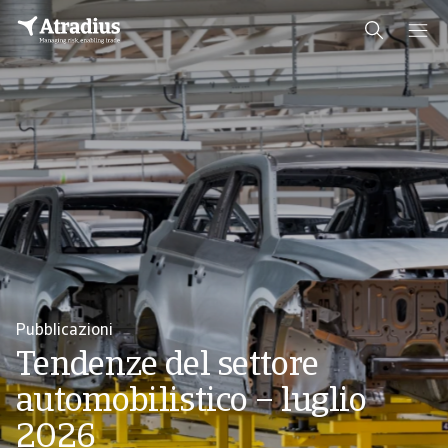
Pubblicazioni
Tendenze dei
comportamenti di
pagamento B2B in Asia nel
2026