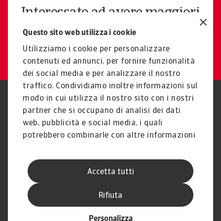
Interessato ad avere maggiori
informazioni?
Questo sito web utilizza i cookie
Contattaci
Utilizziamo i cookie per personalizzare
contenuti ed annunci, per fornire funzionalità
dei social media e per analizzare il nostro
traffico. Condividiamo inoltre informazioni sul
modo in cui utilizza il nostro sito con i nostri
Nota Legale
Privacy
partner che si occupano di analisi dei dati
Cookies
Phishing e Sicurezza
informatica
web, pubblicità e social media, i quali
Disclaimer
GDPR
potrebbero combinarle con altre informazioni
Gestione reclami
Politica di segnalazione
che ha fornito loro o che hanno raccolto dal
Informazioni sulla Compagnia
Informazioni sul Gruppo
suo utilizzo dei loro servizi.
Atradius
Accetta tutti
Atradius Information Services
B.V.
Rifiuta
Personalizza