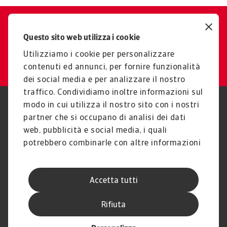
Contattaci per saperne di più !
Questo sito web utilizza i cookie
Numero verde 800 34 34 00
Utilizziamo i cookie per personalizzare
contenuti ed annunci, per fornire funzionalità
dei social media e per analizzare il nostro
traffico. Condividiamo inoltre informazioni sul
modo in cui utilizza il nostro sito con i nostri
Nota Legale
Privacy
partner che si occupano di analisi dei dati
Cookies
Phishing e Sicurezza
informatica
web, pubblicità e social media, i quali
Disclaimer
GDPR
potrebbero combinarle con altre informazioni
Gestione reclami
Politica di segnalazione
che ha fornito loro o che hanno raccolto dal
Informazioni sulla Compagnia
Informazioni sul Gruppo
suo utilizzo dei loro servizi.
Atradius
Accetta tutti
Atradius Information Services
B.V.
Rifiuta