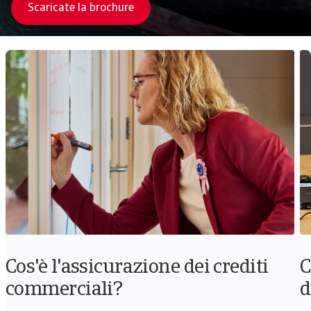
Scaricate la brochure
Cos'è l'assicurazione dei crediti
C
commerciali?
d