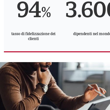
94
3.60
%
tasso di fidelizzazione dei
dipendenti nel mond
clienti