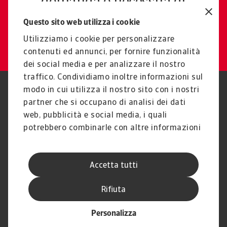
domanda o necessità di
supporto
Questo sito web utilizza i cookie
Contattaci
Utilizziamo i cookie per personalizzare
contenuti ed annunci, per fornire funzionalità
dei social media e per analizzare il nostro
traffico. Condividiamo inoltre informazioni sul
modo in cui utilizza il nostro sito con i nostri
Nota Legale
Privacy
partner che si occupano di analisi dei dati
Cookies
Phishing e Sicurezza
informatica
web, pubblicità e social media, i quali
Disclaimer
GDPR
potrebbero combinarle con altre informazioni
Gestione reclami
Politica di segnalazione
che ha fornito loro o che hanno raccolto dal
Informazioni sulla Compagnia
Informazioni sul Gruppo
suo utilizzo dei loro servizi.
Atradius
Accetta tutti
Atradius Information Services
B.V.
Rifiuta
Personalizza
© Atradius N.V. 2004 - 2026
Una Società di