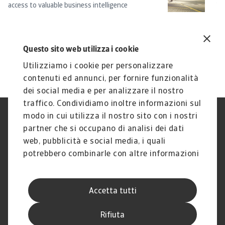
access to valuable business intelligence
W
Ti
ge
...
Si
Questo sito web utilizza i cookie
20
Utilizziamo i cookie per personalizzare
contenuti ed annunci, per fornire funzionalità
dei social media e per analizzare il nostro
traffico. Condividiamo inoltre informazioni sul
modo in cui utilizza il nostro sito con i nostri
Nota Legale
Privacy
partner che si occupano di analisi dei dati
Cookies
Phishing e Sicurezza
informatica
web, pubblicità e social media, i quali
Disclaimer
GDPR
potrebbero combinarle con altre informazioni
Gestione reclami
Politica di segnalazione
che ha fornito loro o che hanno raccolto dal
Informazioni sulla Compagnia
Informazioni sul Gruppo
suo utilizzo dei loro servizi.
Atradius
Accetta tutti
Atradius Information Services
B.V.
Rifiuta