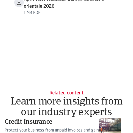
orientale 2026
1 MB PDF
Related content
Learn more insights from
our industry experts
Credit Insurance
Pu
B
Protect your business from unpaid invoices and gain