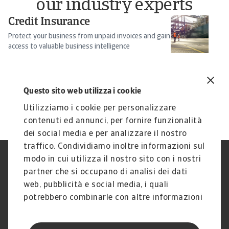
our industry experts
Credit Insurance
Pu
B
Protect your business from unpaid invoices and gain
access to valuable business intelligence
S
Sw
ca
Si
Questo sito web utilizza i cookie
12
Utilizziamo i cookie per personalizzare
contenuti ed annunci, per fornire funzionalità
dei social media e per analizzare il nostro
traffico. Condividiamo inoltre informazioni sul
modo in cui utilizza il nostro sito con i nostri
Nota Legale
Privacy
partner che si occupano di analisi dei dati
Cookies
Phishing e Sicurezza
informatica
web, pubblicità e social media, i quali
Disclaimer
GDPR
potrebbero combinarle con altre informazioni
Gestione reclami
Politica di segnalazione
che ha fornito loro o che hanno raccolto dal
Informazioni sulla Compagnia
Informazioni sul Gruppo
suo utilizzo dei loro servizi.
Atradius