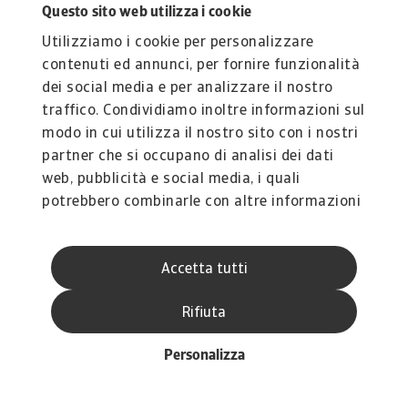
Questo sito web utilizza i cookie
Scarica il rapporto completo nella sezione
Utilizziamo i cookie per personalizzare
"Documenti correlati" qui sotto per un'analisi
contenuti ed annunci, per fornire funzionalità
dettagliata delle sfide, delle prestazioni e dei
dei social media e per analizzare il nostro
rischi di credito nei principali mercati
traffico. Condividiamo inoltre informazioni sul
dell'elettronica e delle TIC in tutto il mondo.
modo in cui utilizza il nostro sito con i nostri
Per scoprire come rafforzare la tua strategia di
partner che si occupano di analisi dei dati
rischio di credito,
contattaci
e scopri come
web, pubblicità e social media, i quali
possiamo aiutarti a rimanere all'avanguardia.
potrebbero combinarle con altre informazioni
che ha fornito loro o che hanno raccolto dal
suo utilizzo dei loro servizi.
Accetta tutti
Documenti associati
Tendenze del settore Elettronica ICT Gennaio
Rifiuta
2026
3 MB PDF
Personalizza