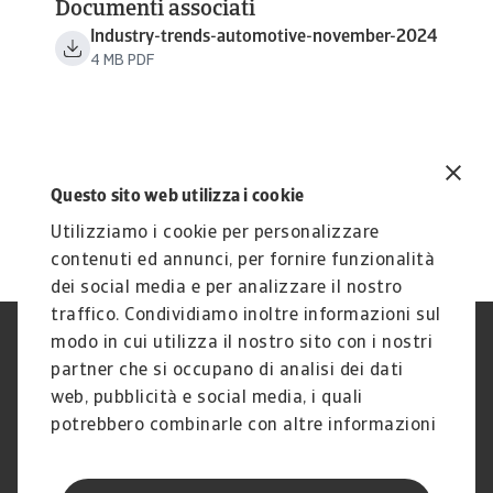
Documenti associati
Industry-trends-automotive-november-2024
4 MB PDF
Questo sito web utilizza i cookie
Utilizziamo i cookie per personalizzare
contenuti ed annunci, per fornire funzionalità
dei social media e per analizzare il nostro
traffico. Condividiamo inoltre informazioni sul
modo in cui utilizza il nostro sito con i nostri
Nota Legale
Privacy
partner che si occupano di analisi dei dati
Cookies
Phishing e Sicurezza
informatica
web, pubblicità e social media, i quali
Disclaimer
GDPR
potrebbero combinarle con altre informazioni
Gestione reclami
Politica di segnalazione
che ha fornito loro o che hanno raccolto dal
Informazioni sulla Compagnia
Informazioni sul Gruppo
suo utilizzo dei loro servizi.
Atradius