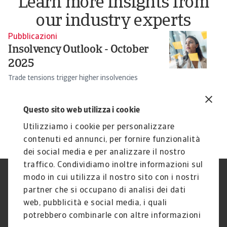
Learn more insights from
our industry experts
Pubblicazioni
Pu
Insolvency Outlook - October
O
2025
G
Trade tensions trigger higher insolvencies
Ca
an
Theo Smid
Af
Questo sito web utilizza i cookie
8 Oct 2025
2 
Utilizziamo i cookie per personalizzare
contenuti ed annunci, per fornire funzionalità
dei social media e per analizzare il nostro
traffico. Condividiamo inoltre informazioni sul
modo in cui utilizza il nostro sito con i nostri
Nota Legale
Privacy
partner che si occupano di analisi dei dati
Cookies
Phishing e Sicurezza
informatica
web, pubblicità e social media, i quali
Disclaimer
GDPR
potrebbero combinarle con altre informazioni
Gestione reclami
Politica di segnalazione