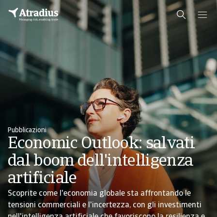
Pubblicazioni
Economic Outlook: salvati
dal boom dell'intelligenza
artificiale
Scoprite come l'economia globale sta affrontando le
tensioni commerciali e l'incertezza, con gli investimenti