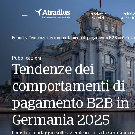
Prodotti e
Pubblic
Servizi
Approfo
Ottenete l'accesso diretto alle informazioni sulla vostra polizza, agli strumenti di applicazione dei limiti di credito e agli approfondimenti.
Accedete alla nostra piattafor
/
Reports
Tendenze dei comportamenti di pagamento B2B in Germa
Pubblicazioni
Tendenze dei
comportamenti di
pagamento B2B in
Germania 2025
Il nostro sondaggio sulle aziende in tutta la Germania ri