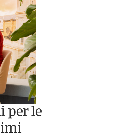
 per le
simi