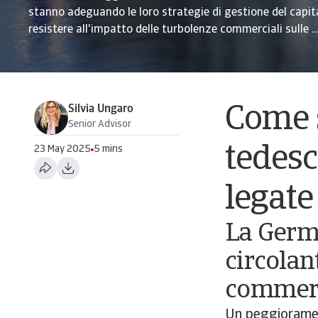
stanno adeguando le loro strategie di gestione del capita
resistere all'impatto delle turbolenze commerciali sulle ...
Silvia Ungaro
Come 
Senior Advisor
tedesc
23 May 2025
5 mins
legat
La Germa
circolan
commerc
Un peggioramen