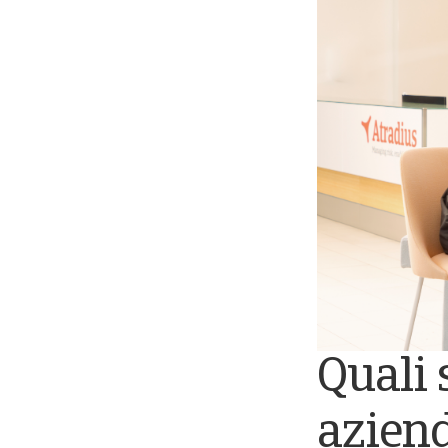
Quali 
aziend