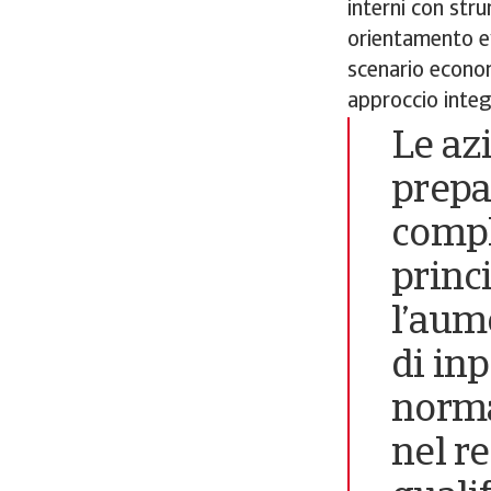
interni con str
orientamento ev
scenario econom
approccio integr
Le az
prepa
compl
princ
l’aume
di inp
normat
nel r