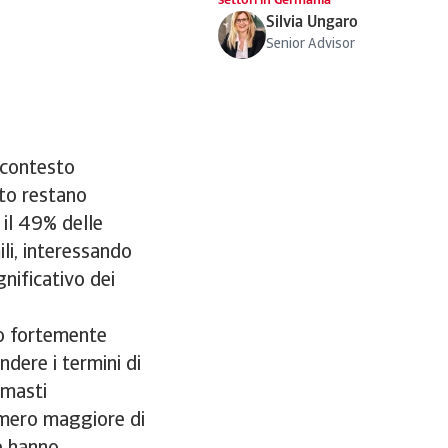
settori in Germania
Silvia Ungaro
Senior Advisor
 contesto
ito restano
 il 49% delle
ili, interessando
gnificativo dei
to fortemente
dere i termini di
imasti
umero maggiore di