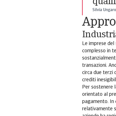
qualif
Silvia Ungar
Approf
Industri
Le imprese del 
complesso in te
sostanzialmente
transazioni. Anc
circa due terzi 
crediti inesigibi
Per sostenere l
orientato al pr
pagamento. In q
relativamente s