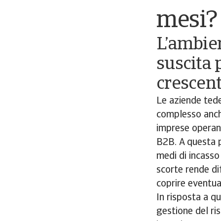
mesi?
L’ambie
suscita 
crescent
Le aziende ted
complesso anche
imprese operanti
B2B. A questa 
medi di incasso
scorte rende dif
coprire eventua
In risposta a q
gestione del ri