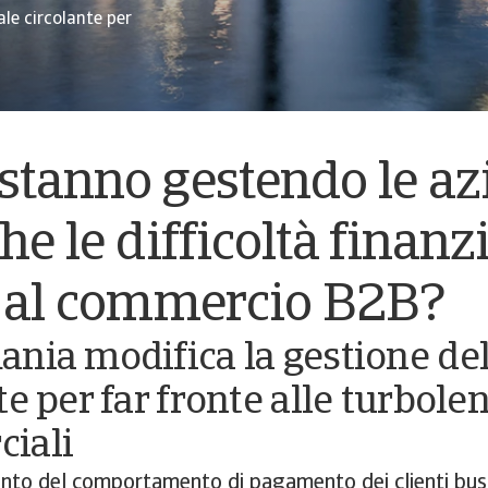
le circolante per
stanno gestendo le az
he le difficoltà finanz
e al commercio B2B?
nia modifica la gestione del
te per far fronte alle turbole
iali
to del comportamento di pagamento dei clienti bus