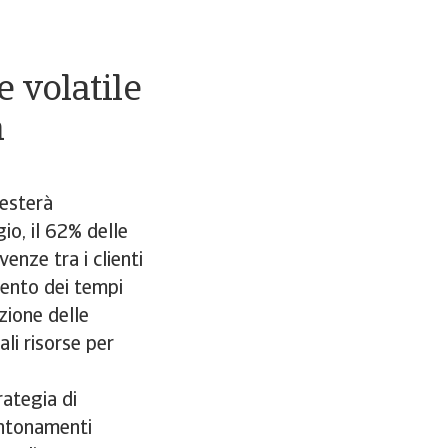
 volatile
a
esterà
io, il 62% delle
enze tra i clienti
mento dei tempi
zione delle
ali risorse per
rategia di
antonamenti