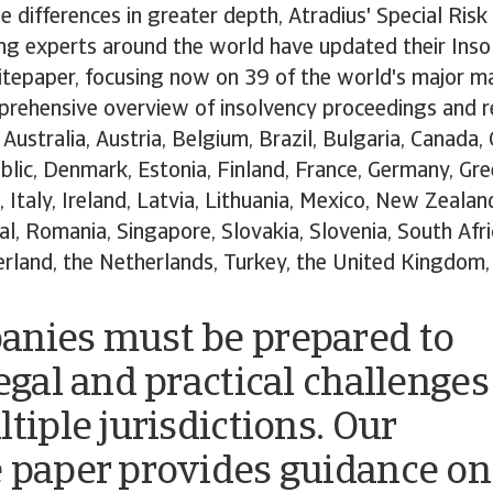
e differences in greater depth, Atradius' Special Ri
ng experts around the world have updated their Inso
epaper, focusing now on 39 of the world's major ma
prehensive overview of insolvency proceedings and 
Australia, Austria, Belgium, Brazil, Bulgaria, Canada, 
lic, Denmark, Estonia, Finland, France, Germany, Gre
a, Italy, Ireland, Latvia, Lithuania, Mexico, New Zeala
l, Romania, Singapore, Slovakia, Slovenia, South Afri
rland, the Netherlands, Turkey, the United Kingdom,
nies must be prepared to
legal and practical challenges
tiple jurisdictions. Our
 paper provides guidance on