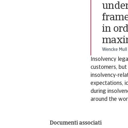
under
frame
in or
maxim
Wencke Mull
Insolvency lega
customers, but 
insolvency-rela
expectations, i
during insolve
around the worl
Documenti associati