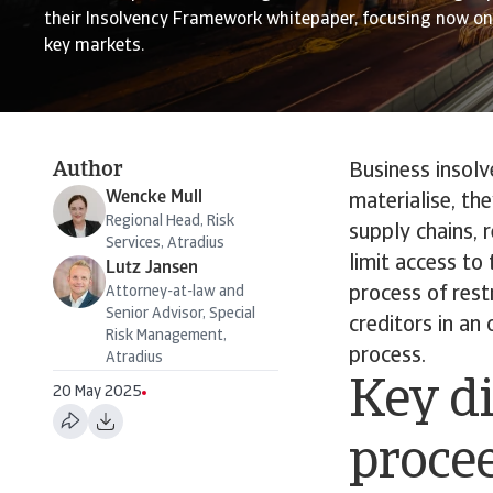
their Insolvency Framework whitepaper, focusing now on 
key markets.
Author
Business insolv
Wencke Mull
materialise, th
Regional Head, Risk
supply chains, 
Services, Atradius
limit access to 
Lutz Jansen
Attorney-at-law and
process of rest
Senior Advisor, Special
creditors in an
Risk Management,
process.
Atradius
Key di
20 May 2025
proce