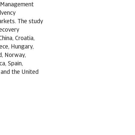
sk Management
lvency
rkets. The study
recovery
China, Croatia,
ece, Hungary,
nd, Norway,
ca, Spain,
 and the United