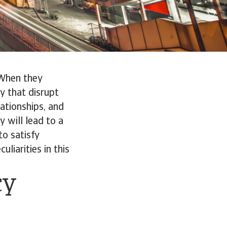
 When they
y that disrupt
ationships, and
y will lead to a
to satisfy
liarities in this
cy
s