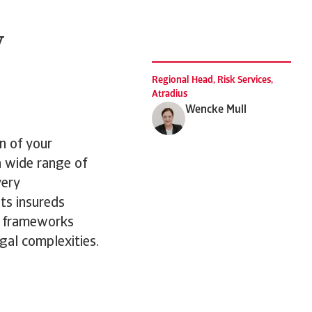
y
Regional Head, Risk Services,
Atradius
Wencke Mull
n of your
a wide range of
very
its insureds
y frameworks
gal complexities.