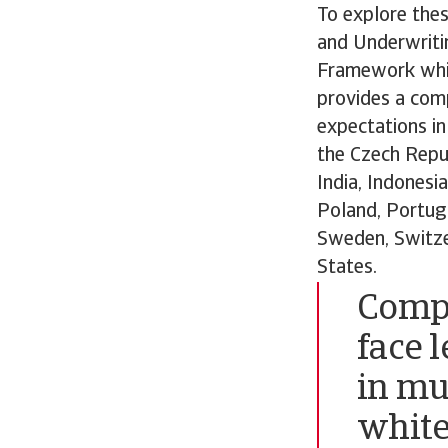
To explore thes
and Underwriti
Framework whit
provides a com
expectations in 
the Czech Repub
India, Indonesi
Poland, Portuga
Sweden, Switze
States.
Compa
face 
in mul
white